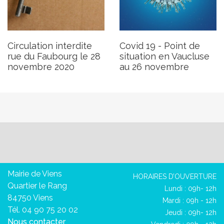
Circulation interdite
Covid 19 - Point de
rue du Faubourg le 28
situation en Vaucluse
novembre 2020
au 26 novembre
Mairie de Viens
HORAIRES D’OUVERTURE
Quartier le Rang
Lundi : 09h- 12h
84750 Viens
Mardi : 09h - 12h
Tél. 04 90 75 20 02
Jeudi : 09h- 12h
Nous contacter