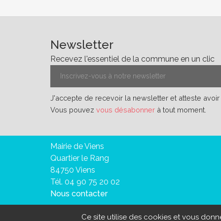
Newsletter
Recevez l'essentiel de la commune en un clic
J'accepte de recevoir la newsletter et atteste avoi
Vous pouvez
vous désabonner
à tout moment.
Mairie de Viens
Quartier le Rang
84750 Viens
Tél. 04 90 75 20 02
Nous contacter
Ce site utilise des cookies et vous don
Mention