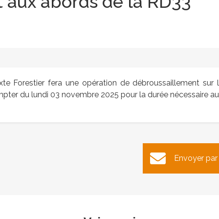
 aux abords de la RD33
te Forestier fera une opération de débroussaillement sur
mpter du lundi 03 novembre 2025 pour la durée nécessaire au 
eture du secrétariat le 10
Cérémonie du 11 novem
Envoyer par
novembre 2025
2025
Publié le lundi 3 novembre 2025
Publié le mardi 28 octobre 202