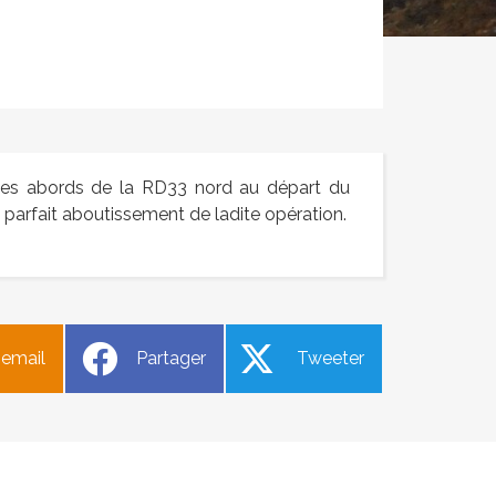
 les abords de la RD33 nord au départ du
parfait aboutissement de ladite opération.
bre
Repas de l’Association bouliste
 email
Partager
Tweeter
du Calavon
5
Publié le mardi 28 octobre 2025