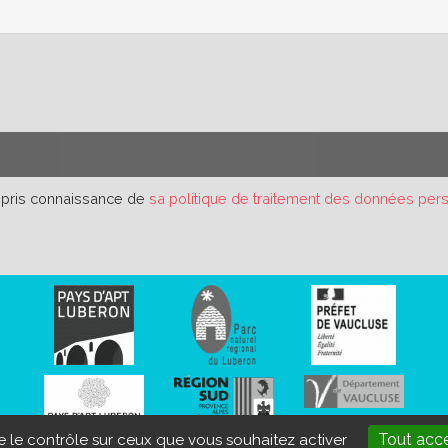
r pris connaissance de
sa politique de traitement des données per
Tout acc
ne le contrôle sur ceux que vous souhaitez activer
s légales
Données personnelles
Aide et accessibilité
Plan d