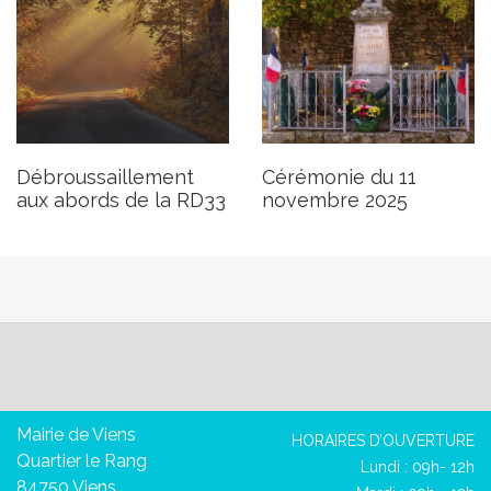
Débroussaillement
Cérémonie du 11
aux abords de la RD33
novembre 2025
Mairie de Viens
HORAIRES D’OUVERTURE
Quartier le Rang
Lundi : 09h- 12h
84750 Viens