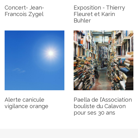
ses 30 ans
Publié le lundi 29 juillet 2024
Concert- Jean-
Exposition - Thierry
Publié le lundi 29 juillet 2024
Francois Zygel
Fleuret et Karin
Buhler
Alerte canicule
Paella de l’Association
vigilance orange
bouliste du Calavon
pour ses 30 ans