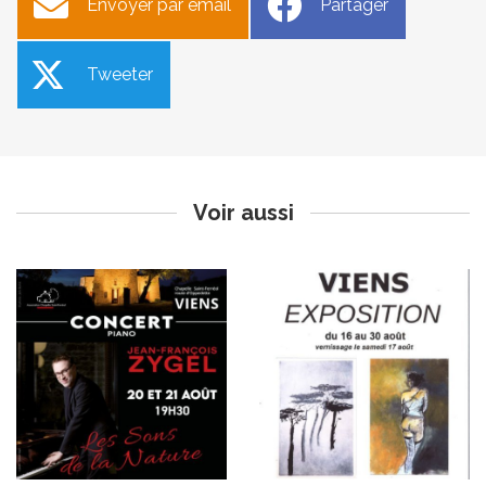
Envoyer par email
Partager
Tweeter
Concert- Jean-Francois
Exposition - Thierry Fleuret
Zygel
et Karin Buhler
Publié le vendredi 9 août 2024
Publié le mardi 6 août 2024
Voir aussi
Alerte canicule vigilance
Paella de l’Association
orange
bouliste du Calavon pour