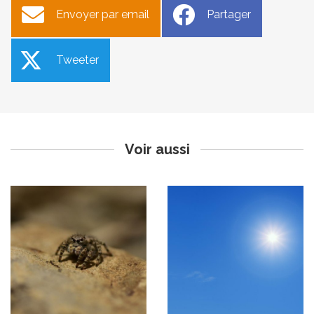
Envoyer par email
Partager
Tweeter
Inventaires participatifs des
Alerte canicule vigilance
araignées à Viens et Puget :
orange
il reste des places !
Publié le lundi 29 juillet 2024
Publié le jeudi 1er août 2024
Voir aussi
Conseil municipal des
jeunes