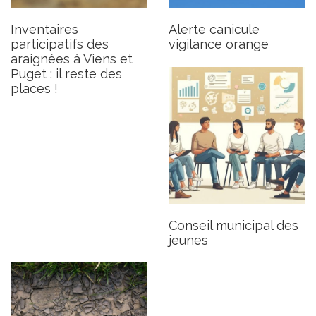
Publié le jeudi 25 juillet 2024
Mis à jour le 20 septembre 2024
Inventaires
Alerte canicule
participatifs des
vigilance orange
araignées à Viens et
Puget : il reste des
places !
Arrêté cadre sécheresse en
Vaucluse
Publié le jeudi 25 juillet 2024
Conseil municipal des
jeunes